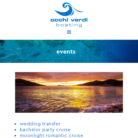
about us
services
events
our boats
proposed cruises
availability
contact
gr
en
wedding transfer
bachelor party cruise
moonlight romantic cruise