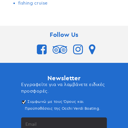
fishing cruise
Follow Us
Newsletter
Εγγραφείτε για να λαμβάνετε ειδικές
προσφορές.
Συμφωνώ με τους Όρους και
Προϋποθέσεις της Occhi Verdi Boating.