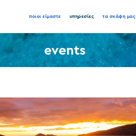
ποιοι είμαστε
ποιοι είμαστε
υπηρεσίες
τα σκάφη μας
υπηρεσίες
τα σκάφη μας
προτεινόμενες
events
κρουαζιέρες
διαθεσιμότητα
επικοινωνία
gr
en