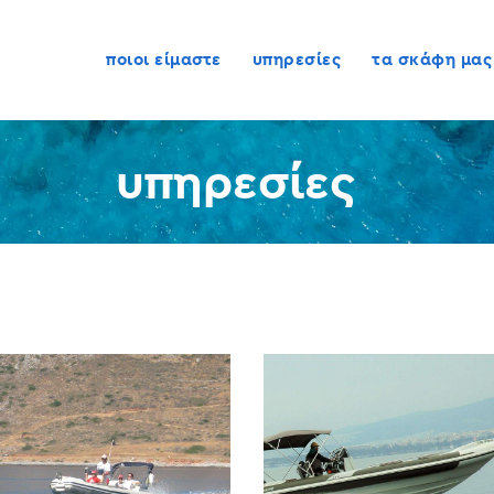
ποιοι είμαστε
ποιοι είμαστε
υπηρεσίες
τα σκάφη μας
υπηρεσίες
τα σκάφη μας
προτεινόμενες
υπηρεσίες
κρουαζιέρες
διαθεσιμότητα
επικοινωνία
gr
en